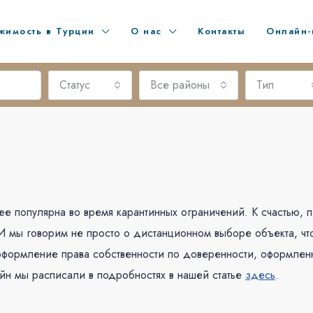
жимость в Турции
О нас
Контакты
Онлайн-
Статус
Все районы
Тип
е популярна во время карантинных ограничений. К счастью, п
 мы говорим не просто о дистанционном выборе объекта, что
формление права собственности по доверенности, оформленн
йн мы расписали в подробностях в нашей статье
здесь
.