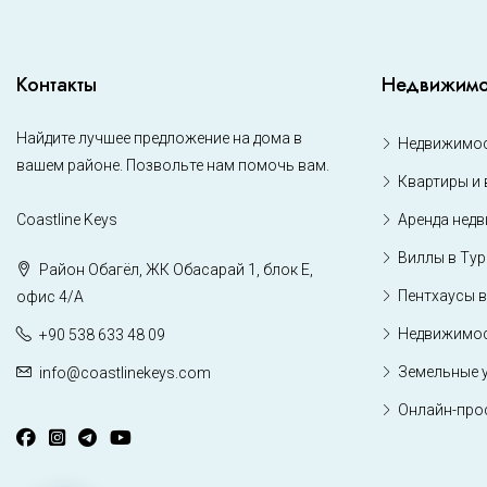
Контакты
Недвижимо
Найдите лучшее предложение на дома в
Недвижимос
вашем районе. Позвольте нам помочь вам.
Квартиры и 
Coastline Keys
Аренда нед
Виллы в Ту
Район Обагёл, ЖК Обасарай 1, блок Е,
Пентхаусы в
офис 4/А
Недвижимос
+90 538 633 48 09
Земельные 
info@coastlinekeys.com
Онлайн-про