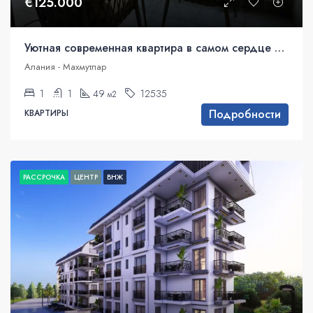
€125.000
Уютная современная квартира в самом сердце Махмутлара
Алания - Махмутлар
1
1
49
12535
м2
Подробности
КВАРТИРЫ
РАССРОЧКА
ЦЕНТР
ВНЖ