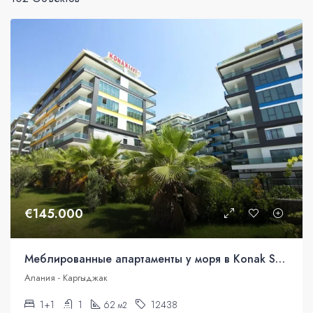
€145.000
Меблированные апартаменты у моря в Konak Seaside Resort
Алания - Каргыджак
1+1
1
62
12438
м2