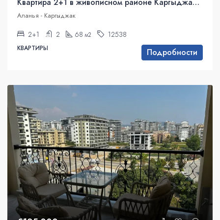
Квартира 2+1 в живописном районе Каргыджак, Аланья
Аланья - Каргыджак
2+1
2
68
12538
м2
КВАРТИРЫ
Подробности