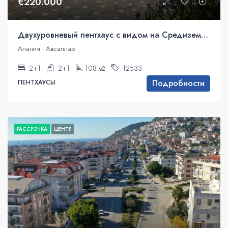
€220.000
Двухуровневый пентхаус с видом на Средиземное море в Аланье, Авсаллар.
Алания - Авсаллар
2+1
2+1
108
12533
м2
Подробности
ПЕНТХАУСЫ
РАССРОЧКА
ЦЕНТР