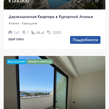
€134.000
Двухкомнатная Квартира в Курортной Аланье
Алания - Каргыджак
1+1
1
68
12531
м2
Подробности
КВАРТИРЫ
ВИД НА МОРЕ
БЛИЖЕ К ПРИРОДЕ