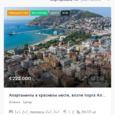
ГРАЖДАНСТВО
РАССРОЧКА
ЦЕНТР
ВНЖ
€225.000
Апартаменты в красивом месте, возле порта Аланьи.
Алания - Центр
1+1, 2+1, пентхаусы 2+1, 3+1
1, 2
58-131
м2