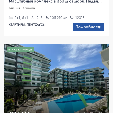
Масштабный комплекс в 350 м от моря. Недвижимость под гражданство.
Алания - Конаклы
2+1, 5+1
2, 3
105-210
12313
м2
КВАРТИРЫ, ПЕНТХАУСЫ
Подробности
БЛИЖЕ К ПРИРОДЕ