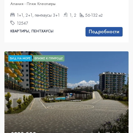
Алания - Пляж Клеопатры
1+1, 2+1, пентхаусы 3+1
1, 2
56-132
м2
12547
Подробности
КВАРТИРЫ, ПЕНТХАУСЫ
ВИД НА МОРЕ
БЛИЖЕ К ПРИРОДЕ