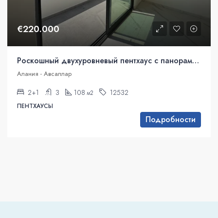
€220.000
Роскошный двухуровневый пентхаус с панорамным видом на море в Авсалларе, Аланья
Алания - Авсаллар
2+1
3
108
12532
м2
ПЕНТХАУСЫ
Подробности