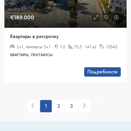
€189.000
Квартиры в рассрочку
2+1, пентхаусы 3+1
1-2
73,5 - 147
12543
м2
КВАРТИРЫ, ПЕНТХАУСЫ
Подробности
1
2
3