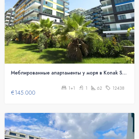
Меблированные апартаменты у моря в Konak Seaside Resort
1+1
1
62
12438
€145.000