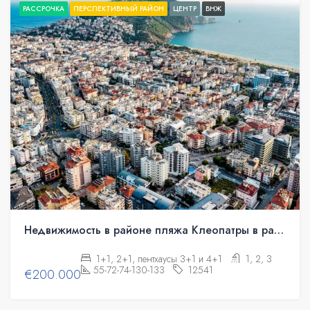
РАССРОЧКА
ПЕРСПЕКТИВНЫЙ РАЙОН
ЦЕНТР
ВНЖ
Недвижимость в районе пляжа Клеопатры в рассрочку
1+1, 2+1, пентхаусы 3+1 и 4+1
1, 2, 3
55-72-74-130-133
12541
€200.000