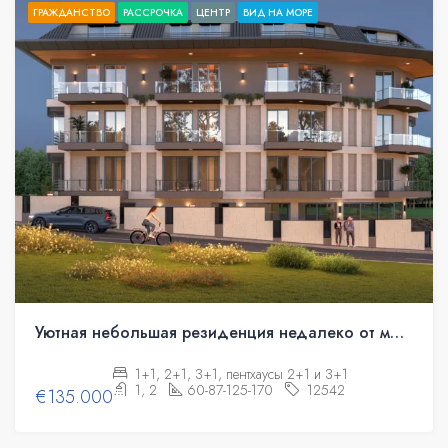
ГРАЖДАНСТВО
РАССРОЧКА
ЦЕНТР
ВИД НА МОРЕ
Уютная небольшая резиденция недалеко от моря. Квартиры в рассрочку.
1+1, 2+1, 3+1, пентхаусы 2+1 и 3+1
1, 2
60-87-125-170
12542
€135.000