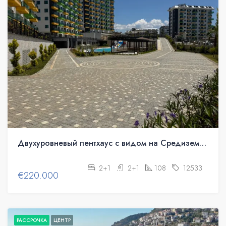
Двухуровневый пентхаус с видом на Средиземное море в Аланье, Авсаллар.
2+1
2+1
108
12533
€220.000
РАССРОЧКА
ЦЕНТР