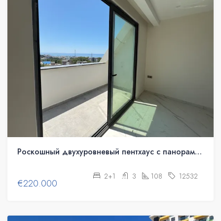
Роскошный двухуровневый пентхаус с панорамным видом на море в Авсалларе, Аланья
2+1
3
108
12532
€220.000