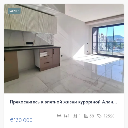
ЦЕНТР
Прикоснитесь к элитной жизни курортной Алании
1+1
1
58
12528
€130.000