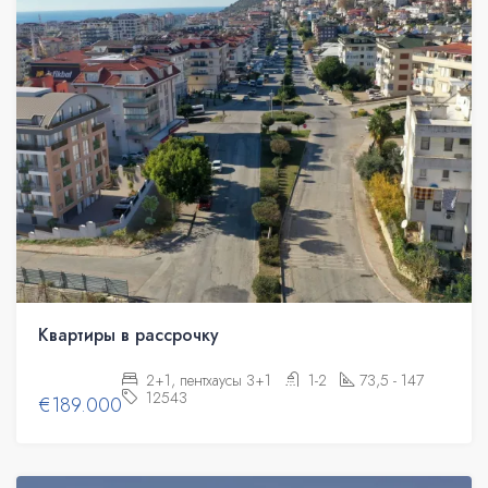
Квартиры в рассрочку
2+1, пентхаусы 3+1
1-2
73,5 - 147
12543
€189.000