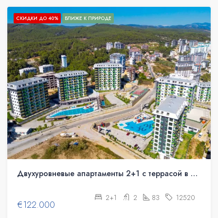
СКИДКИ ДО 40%
БЛИЖЕ К ПРИРОДЕ
Двухуровневые апартаменты 2+1 с террасой в ЖК Konak Green Towers
2+1
2
83
12520
€122.000