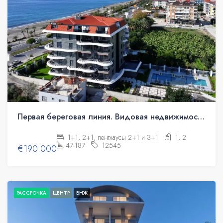
Первая береговая линия. Видовая недвижимость под гражданство
1+1, 2+1, пентхаусы 2+1 и 3+1
1, 2
47-187
12545
€190.000
РАССРОЧКА
ЦЕНТР
ВНЖ