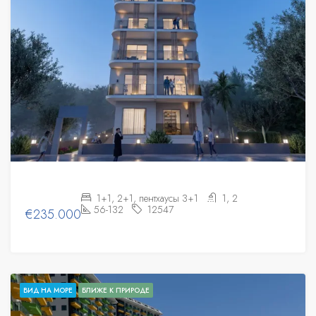
1+1, 2+1, пентхаусы 3+1
1, 2
56-132
12547
€235.000
ВИД НА МОРЕ
БЛИЖЕ К ПРИРОДЕ