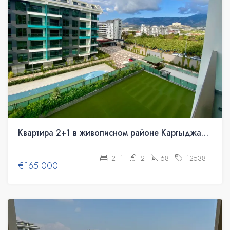
Квартира 2+1 в живописном районе Каргыджак, Аланья
2+1
2
68
12538
€165.000