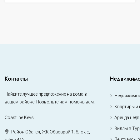
Контакты
Недвижимо
Найдите лучшее предложение на дома в
Недвижимос
вашем районе. Позвольте нам помочь вам.
Квартиры и 
Coastline Keys
Аренда нед
Виллы в Ту
Район Обагёл, ЖК Обасарай 1, блок Е,
Пентхаусы в
офис 4/А