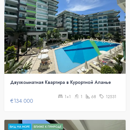
Двухкомнатная Квартира в Курортной Аланье
1+1
1
68
12531
€134.000
ВИД НА МОРЕ
БЛИЖЕ К ПРИРОДЕ