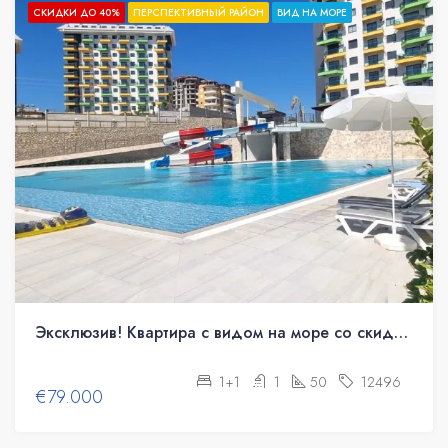
СКИДКИ ДО 40%
ПЕРСПЕКТИВНЫЙ РАЙОН
ВИД НА МОРЕ
Эксклюзив! Квартира с видом на море со скидкой 20%
1+1
1
50
12496
€79.000