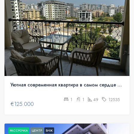
Уютная современная квартира в самом сердце Махмутлара
1
1
49
12535
€125.000
РАССРОЧКА
ЦЕНТР
ВНЖ