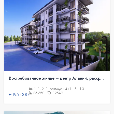
Востребованное жилье – центр Алании, рассрочка
1+1, 2+1, пентхаусы 4+1
1-3
85-350
12549
€195.000