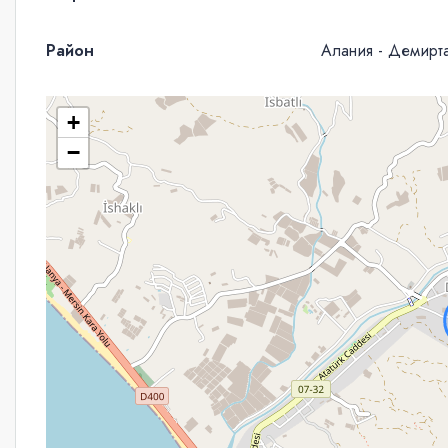
Район
Алания - Демирт
+
−