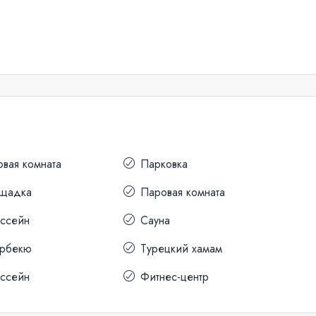
овая комната
Парковка
ощадка
Паровая комната
ассейн
Сауна
арбекю
Турецкий хамам
ассейн
Фитнес-центр