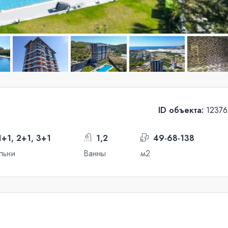
ID объекта:
12376
1+1, 2+1, 3+1
1,2
49-68-138
льни
Ванны
м2