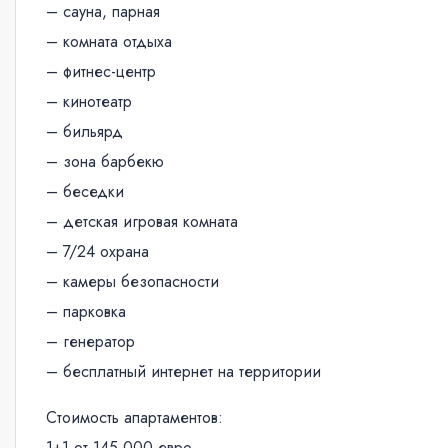
– сауна, парная
– комната отдыха
– фитнес-центр
– кинотеатр
– бильярд
– зона барбекю
– беседки
– детская игровая комната
– 7/24 охрана
– камеры безопасности
– парковка
– генератор
– бесплатный интернет на территории
Стоимость апартаментов:
1+1 от 145 000 евро