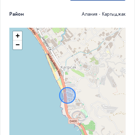
Район
Алания - Каргыджак
+
−