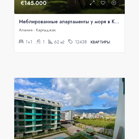
€145.000
Меблированные апартаменты у моря в Konak Seaside Resort
Алания - Каргыджак
1+1
1
62
12438
м2
КВАРТИРЫ