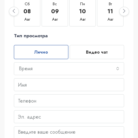
Сб
Вс
Пн
Вт
С
08
09
10
11
1
Авг
Авг
Авг
Авг
А
Тип просмотра
Лично
Видео чат
Время