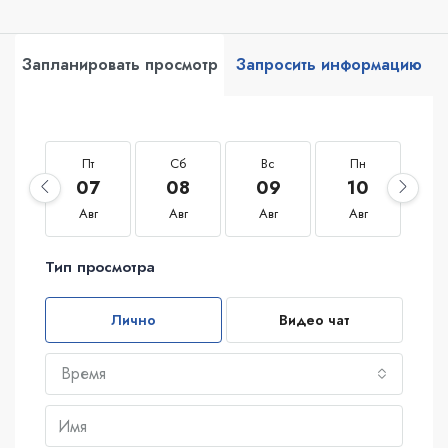
Запланировать просмотр
Запросить информацию
Пт
Сб
Вс
Пн
В
07
08
09
10
1
Авг
Авг
Авг
Авг
А
Тип просмотра
Лично
Видео чат
Время