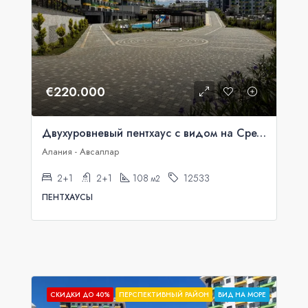
€220.000
Двухуровневый пентхаус с видом на Средиземное море в Аланье, Авсаллар.
Алания - Авсаллар
2+1
2+1
108
12533
м2
ПЕНТХАУСЫ
СКИДКИ ДО 40%
ПЕРСПЕКТИВНЫЙ РАЙОН
ВИД НА МОРЕ