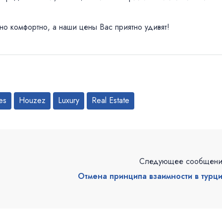
о комфортно, а наши цены Вас приятно удивят!
es
Houzez
Luxury
Real Estate
Следующее сообщен
Отмена принципа взаимности в турц