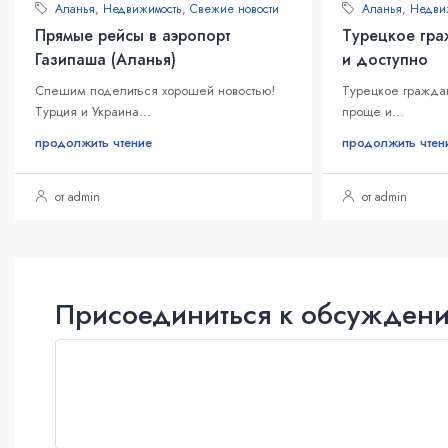
Аланья
,
Недвижимость
,
Свежие новости
Аланья
,
Недви
Прямые рейсы в аэропорт
Турецкое гра
Газипаша (Аланья)
и доступно
Спешим поделиться хорошей новостью!
Турецкое граждан
Турция и Украина...
проще и...
продолжить чтение
продолжить чтен
от admin
от admin
Присоединиться к обсужден