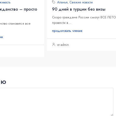
жимость
Аланья
,
Свежие новости
жданство – просто
90 дней в турции без визы
Скоро граждане России смогут ВСЕ ЛЕТО
провести в...
ство становится все
продолжить чтение
ие
от admin
ию